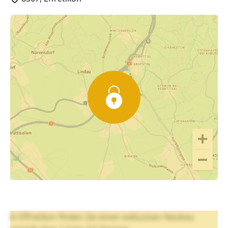
In Effretikon finden Sie einen exklusiven Neubau