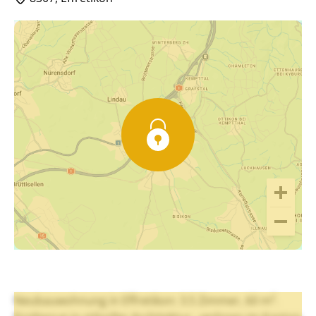
Neubauwohnung in Effretikon: 3.5 Zimmer, 60 m².