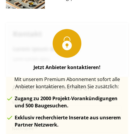
Kontakt
Lorem ipsum dolor
Lore Lorem ipsu
Jetzt Anbieter kontaktieren!
Mit unserem Premium Abonnement sofort alle
Anbieter kontaktieren
Anbieter kontaktieren. Erhalten Sie zusätzlich:
Zugang zu 2000 Projekt-Vorankündigungen
Vorname *
und 500 Baugesuchen.
Exklusiv recherchierte Inserate aus unserem
Partner Netzwerk.
Nachname *