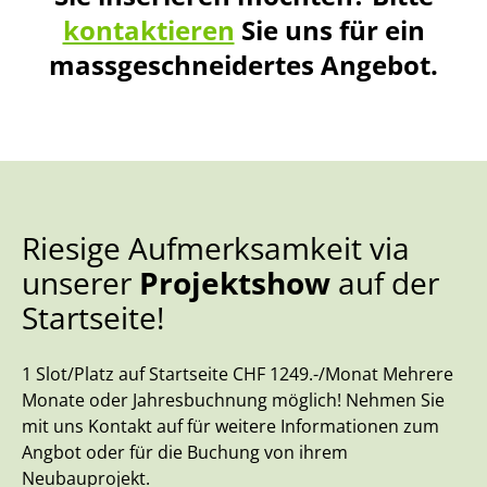
kontaktieren
Sie uns für ein
massgeschneidertes Angebot.
Riesige Aufmerksamkeit via
E
unserer
Projektshow
auf der
m
Startseite!
Bu
ind
an
1 Slot/Platz auf Startseite CHF 1249.-/Monat Mehrere
Od
Monate oder Jahresbuchnung möglich! Nehmen Sie
un
mit uns Kontakt auf für weitere Informationen zum
Angbot oder für die Buchung von ihrem
Neubauprojekt.