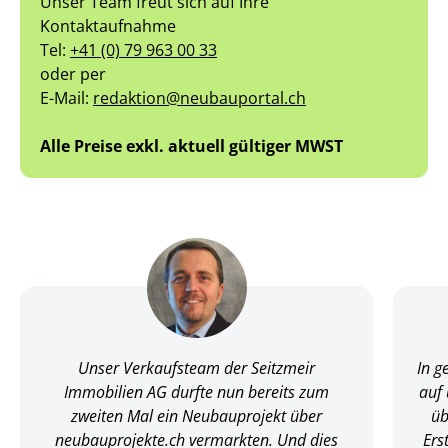
Unser Team freut sich auf Ihre
Kontaktaufnahme
Tel:
+41 (0) 79 963 00 33
oder per
E-Mail:
redaktion@neubauportal.ch
Alle Preise exkl. aktuell gültiger MWST
Unser Verkaufsteam der Seitzmeir
In g
Immobilien AG durfte nun bereits zum
auf 
zweiten Mal ein Neubauprojekt über
üb
neubauprojekte.ch vermarkten. Und dies
Ers