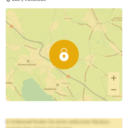
In Volketswil finden Sie einen exklusiven Neubau