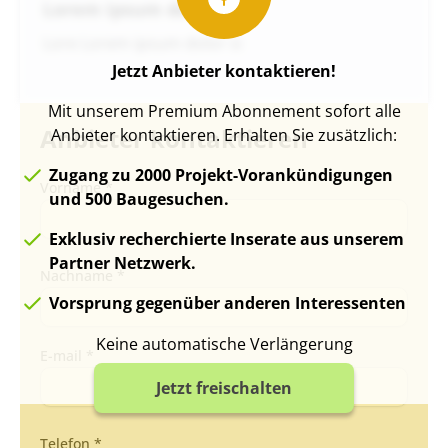
Lorem ipsum do
Lore Lorem ipsum dolor si
Jetzt Anbieter kontaktieren!
Mit unserem Premium Abonnement sofort alle
Anbieter kontaktieren
Anbieter kontaktieren. Erhalten Sie zusätzlich:
Zugang zu 2000 Projekt-Vorankündigungen
Vorname *
und 500 Baugesuchen.
Exklusiv recherchierte Inserate aus unserem
Partner Netzwerk.
Nachname *
Vorsprung gegenüber anderen Interessenten
Keine automatische Verlängerung
E-mail *
Jetzt freischalten
Telefon *