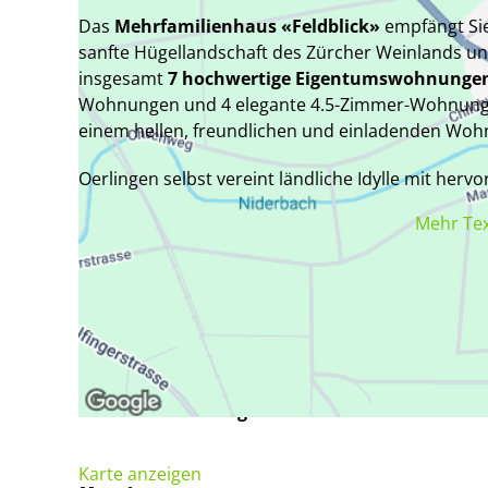
Das
Mehrfamilienhaus «Feldblick»
empfängt Sie
sanfte Hügellandschaft des Zürcher Weinlands u
insgesamt
7 hochwertige Eigentumswohnunge
Wohnungen und 4 elegante 4.5-Zimmer-Wohnunge
einem hellen, freundlichen und einladenden Wo
Oerlingen selbst vereint ländliche Idylle mit hervo
Wohnort für Familien, Paare
und alle, die Komfo
Mehr Te
sich Ruhe, Natur und ein naturnahes Umfeld mit 
Ein Ort, an dem man sich rundum wohlfühlt!
Verfügbarkeit
Nach Vereinbarung
Karte anzeigen