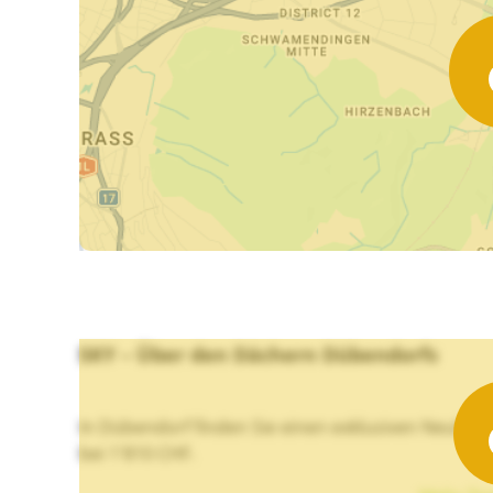
SKY – Über den Dächern Dübendorfs
In Dübendorf finden Sie einen exklusiven Neubau ve
bei 1'810 CHF.