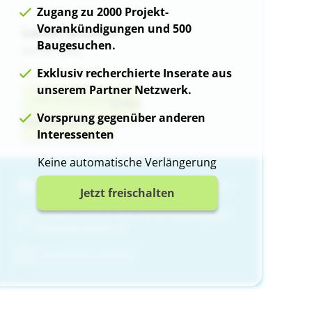
Zugang zu 2000 Projekt-
Vorankündigungen und 500
Lorem ipsum d
Zugang freischalten und alle Bilder a
Baugesuchen.
Lorem ipsu
Nummer Anzeigen
Exklusiv recherchierte Inserate aus
unserem Partner Netzwerk.
Anbieter direkt
Vorsprung gegenüber anderen
kontaktieren
Interessenten
Keine automatische Verlängerung
Einer von mehr als 80 Premium-Partnern
Jetzt freischalten
Projekte schon in der Vorvermarktung auf
Neubauprojekte.ch
Garantierte Antwort