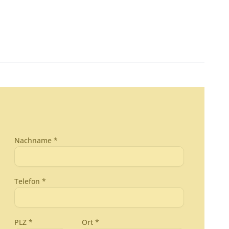
Nachname *
Telefon *
PLZ *
Ort *