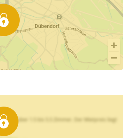
rteilt über 1.5 bis 5.5 Zimmer. Der Mietpreis liegt