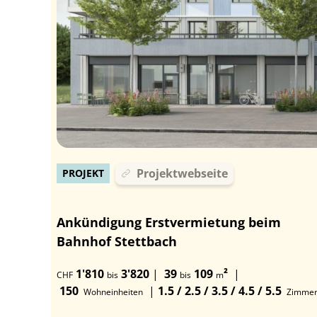
Projektwebseite
PROJEKT
Ankündigung Erstvermietung beim
Bahnhof Stettbach
1'810
3'820
|
39
109
²
|
CHF
bis
bis
m
150
|
1.5 / 2.5 / 3.5 / 4.5 / 5.5
Wohneinheiten
Zimme