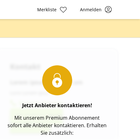
Merkliste
Anmelden
Kontakt
Lorem ipsum dolor sit am
Lore Lorem ipsu
Nummer Anzeigen
Jetzt Anbieter kontaktieren!
Anbieter direkt
Mit unserem Premium Abonnement
kontaktieren
sofort alle Anbieter kontaktieren. Erhalten
Sie zusätzlich: