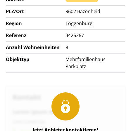
PLZ/Ort
9602
Bazenheid
Region
Toggenburg
Referenz
3426267
Anzahl Wohneinheiten
8
Objekttyp
Mehrfamilienhaus
Parkplatz
Kontakt
Lorem ipsum dolo
Lore Lorem ips
Jetzt Anbieter kontaktieren!