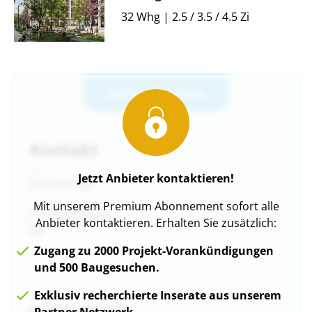
32 Whg | 2.5 / 3.5 / 4.5 Zi
Partner-Netzwerk
Kontakt
Jetzt Anbieter kontaktieren!
Mit unserem Premium Abonnement sofort alle
Anbieter kontaktieren. Erhalten Sie zusätzlich:
Zugang zu 2000 Projekt-Vorankündigungen
und 500 Baugesuchen.
Exklusiv recherchierte Inserate aus unserem
Lorem ipsum do
Partner Netzwerk.