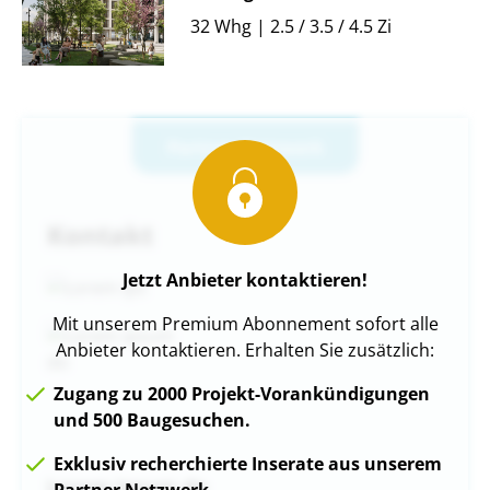
32 Whg | 2.5 / 3.5 / 4.5 Zi
Partner-Netzwerk
Kontakt
Jetzt Anbieter kontaktieren!
Mit unserem Premium Abonnement sofort alle
Anbieter kontaktieren. Erhalten Sie zusätzlich:
Zugang zu 2000 Projekt-Vorankündigungen
und 500 Baugesuchen.
Exklusiv recherchierte Inserate aus unserem
Lorem ipsum do
Partner Netzwerk.