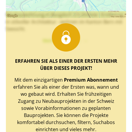
Neubauwohnung in Burgdorf: 2.5 Zimmer. Erstbezug
in stilvoller Architektur - wohnen im Kanton Bern mit
Seesicht.
Mehr Text sehen
ERFAHREN SIE ALS EINER DER ERSTEN MEHR
ÜBER DIESES PROJEKT!
Mit dem einzigartigen
Premium Abonnement
erfahren Sie als einer der Ersten was, wann und
wo gebaut wird. Erhalten Sie frühzeitigen
Zugang zu Neubauprojekten in der Schweiz
sowie Vorabinformationen zu geplanten
Bauprojekten. Sie können die Projekte
komfortabel durchsuchen, filtern, Suchabos
einrichten und vieles mehr.