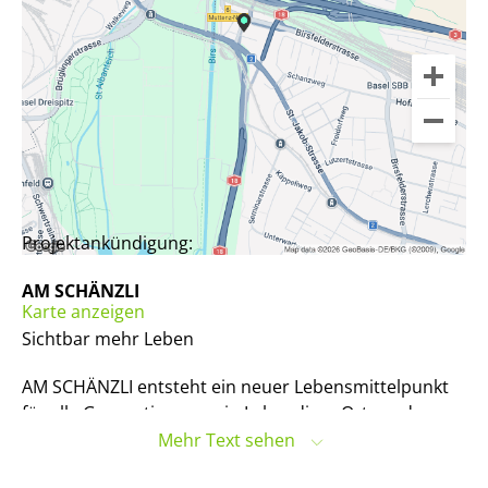
Projektankündigung:
AM SCHÄNZLI
Karte anzeigen
Sichtbar mehr Leben
AM SCHÄNZLI entsteht ein neuer Lebensmittelpunkt
für alle Generationen – ein Lebendiger Ort, an dem
sich der
Lifestyle
urbanen Wohnens im modernen
Mehr Text sehen
Hochhaus
auf einmalige Weise mit einer