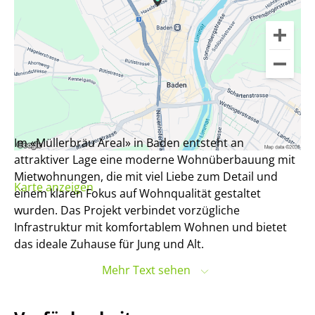
Im «Müllerbräu Areal» in Baden entsteht an
attraktiver Lage eine moderne Wohnüberbauung mit
Mietwohnungen, die mit viel Liebe zum Detail und
Karte anzeigen
einem klaren Fokus auf Wohnqualität gestaltet
wurden. Das Projekt verbindet vorzügliche
Infrastruktur mit komfortablem Wohnen und bietet
das ideale Zuhause für Jung und Alt.
Mehr Text sehen
Es gibt viele Gründe, die für dieses Projekt sprechen:
- Durchdachte Grundrisse mit hochwertigem
Innenausbau