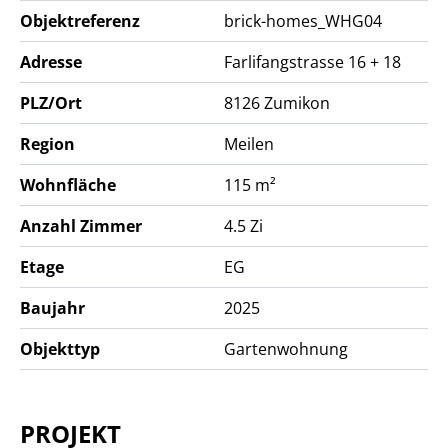
- 2 Motorradparkplätze in der Tiefgarage
Objektreferenz
brick-homes_WHG04
- Bezug: Q4 2026
Adresse
Farlifangstrasse 16 + 18
PLZ/Ort
8126
Zumikon
Region
Meilen
Wohnfläche
115 m²
Anzahl Zimmer
4.5 Zi
Etage
EG
Baujahr
2025
Objekttyp
Gartenwohnung
PROJEKT