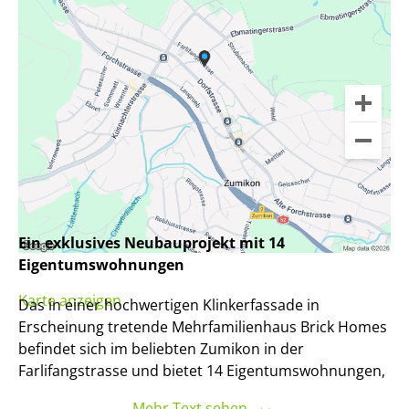
Ein exklusives Neubauprojekt mit 14
Eigentumswohnungen
Karte anzeigen
Das in einer hochwertigen Klinkerfassade in
Erscheinung tretende Mehrfamilienhaus Brick Homes
befindet sich im beliebten Zumikon in der
Farlifangstrasse und bietet 14 Eigentumswohnungen,
die unterschiedlichen Lebensstilen gerecht werden.
Mehr Text sehen