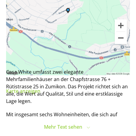
Casa White umfasst zwei elegante
Mehrfamilienhäuser an der Chapfstrasse 76 +
Rütistrasse 25 in Zumikon. Das Projekt richtet sich an
Karte anzeigen
alle, die Wert auf Qualität, Stil und eine erstklassige
Lage legen.
Mit insgesamt sechs Wohneinheiten, die sich auf
grosszügige 4.5- bis 6.5-Zimmer-Wohnungen
Mehr Text sehen
verteilen, überzeugt Casa White durch hochwertige