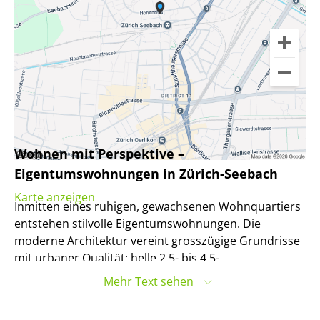
Wohnen mit Perspektive –
Eigentumswohnungen in Zürich-Seebach
Karte anzeigen
Inmitten eines ruhigen, gewachsenen Wohnquartiers
entstehen stilvolle Eigentumswohnungen. Die
moderne Architektur vereint grosszügige Grundrisse
mit urbaner Qualität: helle 2.5- bis 4.5-
Zimmerwohnungen mit Balkon, Terrasse oder
Mehr Text sehen
privatem Sitzplatz. Eine durchdachte Raumaufteilung,
hochwertige Materialien und private Kellerräume mit