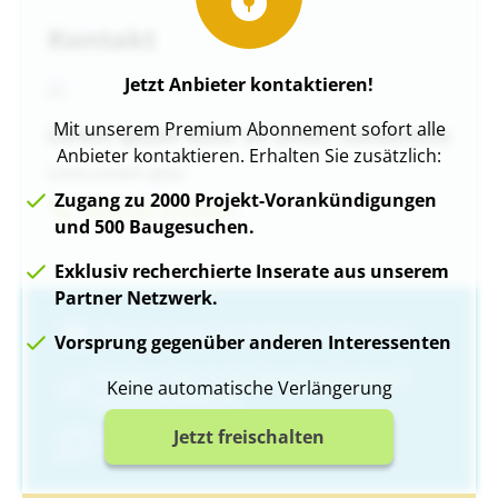
Kontakt
Jetzt Anbieter kontaktieren!
Mit unserem Premium Abonnement sofort alle
Lorem ipsum dolor sit amet, consectetu
Anbieter kontaktieren. Erhalten Sie zusätzlich:
Lore Lorem ipsu
Zugang zu 2000 Projekt-Vorankündigungen
Nummer Anzeigen
und 500 Baugesuchen.
Exklusiv recherchierte Inserate aus unserem
Partner Netzwerk.
Einer von mehr als 80 Premium-Partnern
Vorsprung gegenüber anderen Interessenten
Projekte schon in der Vorvermarktung auf
Keine automatische Verlängerung
Neubauprojekte.ch
Jetzt freischalten
Garantierte Antwort