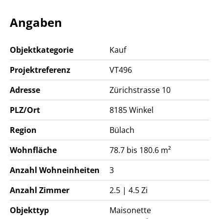
Lebensqualität legen.
Angaben
Die Baubewilligung ist erteilt
Entdecken Sie das Projekt unter
www.aureum-
Objektkategorie
Kauf
winkel.ch
.
Projektreferenz
VT496
Adresse
Zürichstrasse 10
PLZ/Ort
8185
Winkel
Region
Bülach
Wohnfläche
78.7 bis 180.6 m²
Anzahl Wohneinheiten
3
Anzahl Zimmer
2.5 | 4.5 Zi
Objekttyp
Maisonette