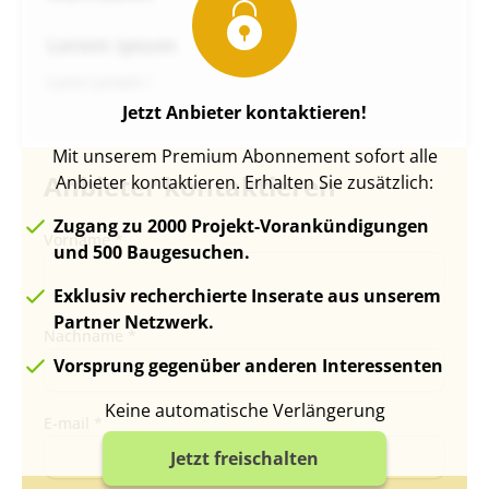
Lorem ipsum
Lore Lorem i
Jetzt Anbieter kontaktieren!
Mit unserem Premium Abonnement sofort alle
Anbieter kontaktieren
Anbieter kontaktieren. Erhalten Sie zusätzlich:
Zugang zu 2000 Projekt-Vorankündigungen
Vorname *
und 500 Baugesuchen.
Exklusiv recherchierte Inserate aus unserem
Partner Netzwerk.
Nachname *
Vorsprung gegenüber anderen Interessenten
Keine automatische Verlängerung
E-mail *
Jetzt freischalten