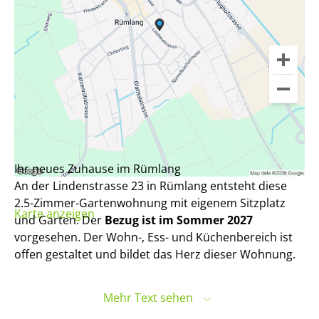
Ihr neues Zuhause im Rümlang
An der Lindenstrasse 23 in Rümlang entsteht diese
2.5-Zimmer-Gartenwohnung mit eigenem Sitzplatz
Karte anzeigen
und Garten. Der
Bezug ist im Sommer 2027
vorgesehen. Der Wohn-, Ess- und Küchenbereich ist
offen gestaltet und bildet das Herz dieser Wohnung.
Der Bahnhof Rümlang ist in wenigen Gehminuten
Mehr Text sehen
erreichbar und bietet optimale Verbindungen an den