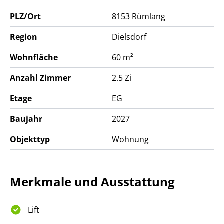
Ihnen die ausführliche Verkaufsdokumentation zu
PLZ/Ort
8153
Rümlang
und stehen Ihnen für ein persönliches Gespräch
gerne zur Verfügung.
Region
Dielsdorf
Wir freuen uns auf Ihre Kontaktaufnahme.
Wohnfläche
60 m²
Anzahl Zimmer
2.5 Zi
Etage
EG
Baujahr
2027
Objekttyp
Wohnung
Merkmale und Ausstattung
Lift