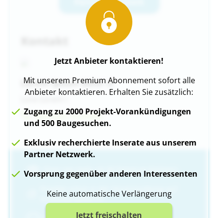
Partner-Netzwerk
Kontakt
Jetzt Anbieter kontaktieren!
Mit unserem Premium Abonnement sofort alle
Lorem ipsum dolor si
Anbieter kontaktieren. Erhalten Sie zusätzlich:
Lore Lorem i
Zugang zu 2000 Projekt-Vorankündigungen
Nummer Anzeigen
und 500 Baugesuchen.
Exklusiv recherchierte Inserate aus unserem
Partner Netzwerk.
Einer von mehr als 80 Premium-Partnern
Vorsprung gegenüber anderen Interessenten
Projekte schon in der Vorvermarktung auf
Keine automatische Verlängerung
Neubauprojekte.ch
Jetzt freischalten
Garantierte Antwort