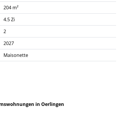
204 m²
4.5 Zi
2
2027
Maisonette
umswohnungen in Oerlingen