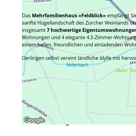
Das
Mehrfamilienhaus «Feldblick»
empfängt Sie
sanfte Hügellandschaft des Zürcher Weinlands u
insgesamt
7 hochwertige Eigentumswohnunge
Wohnungen und 4 elegante 4.5-Zimmer-Wohnunge
einem hellen, freundlichen und einladenden Wo
Oerlingen selbst vereint ländliche Idylle mit hervo
Wohnort für Familien, Paare
und alle, die Komfo
Mehr Te
sich Ruhe, Natur und ein naturnahes Umfeld mit 
Ein Ort, an dem man sich rundum wohlfühlt!
Verfügbarkeit
Nach Vereinbarung