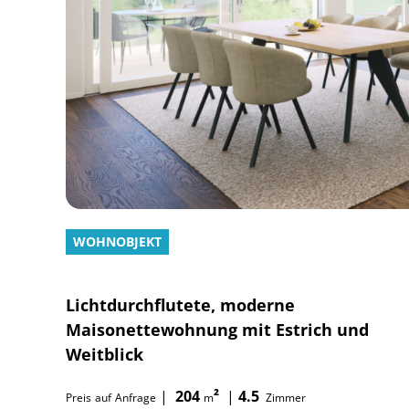
WOHNOBJEKT
Lichtdurchflutete, moderne
Maisonettewohnung mit Estrich und
Weitblick
|
204
²
|
4.5
Preis
auf
Anfrage
m
Zimmer