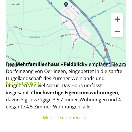
Das
Mehrfamilienhaus «Feldblick»
empfängt Sie am
Dorfeingang von Oerlingen, eingebettet in die sanfte
Hügellandschaft des Zürcher Weinlands und
Karte anzeigen
umgeben von viel Natur. Das Haus umfasst
insgesamt
7 hochwertige Eigentumswohnungen
,
davon 3 grosszügige 3.5-Zimmer-Wohnungen und 4
elegante 4.5-Zimmer-Wohnungen, alle
mit durchdachten Grundrissen und einem hellen,
Mehr Text sehen
freundlichen und einladenden Wohnambiente.