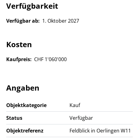
Oerlingen selbst vereint ländliche
Verfügbarkeit
Idylle mit hervorragender Erreichbarkeit. Feldblick ist
ein
idealer Wohnort für Familien, Paare
und alle,
Verfügbar ab:
1. Oktober 2027
die Komfort und Lebensqualität schätzen. Hier
verbinden sich Ruhe, Natur und ein naturnahes
Umfeld mit der Nähe zu städtischen Zentren.
Kosten
Ein Ort, an dem man sich rundum wohlfühlt!
Kaufpreis:
CHF 1'060'000
Angaben
Objektkategorie
Kauf
Status
Verfügbar
Objektreferenz
Feldblick in Oerlingen W11