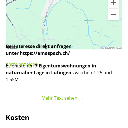
Bei Interesse direkt anfragen
unter https://amaspach.ch/
Karte anzeigen
Es entstehen
7 Eigentumswohnungen in
naturnaher Lage in Lufingen
zwischen 1.25 und
1.55M
Am Aspach steht für
modernes Wohnen an ruhiger
Mehr Text sehen
Lage im Zürcher Unterland
. Das Projekt vereint eine
angenehme Wohnatmosphäre mit klar durchdachten
Grundrissen, hellen Räumen und einer Architektur,
Kosten
die sich selbstverständlich in die Umgebung einfügt.
Hier entsteht ein Zuhause für Menschen, die Wert auf