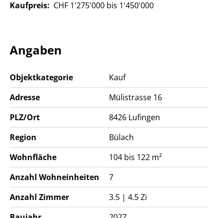
Kaufpreis:
CHF 1'275'000 bis 1'450'000
Qualität, Komfort und ein stimmiges Wohnumfeld
legen.
Die Wohnungen überzeugen mit grosszügigen Wohn-
und Essbereichen, attraktiven Aussenräumen und
Angaben
einer alltagstauglichen Raumaufteilung. Ob für Paare,
Familien oder Einzelpersonen mit gehobenen
Objektkategorie
Kauf
Ansprüchen – Am Aspach bietet Wohnraum mit
Substanz und hoher Lebensqualität.
Adresse
Mülistrasse 16
PLZ/Ort
8426
Lufingen
Region
Bülach
Wohnfläche
104 bis 122 m²
Anzahl Wohneinheiten
7
Anzahl Zimmer
3.5 | 4.5 Zi
Baujahr
2027