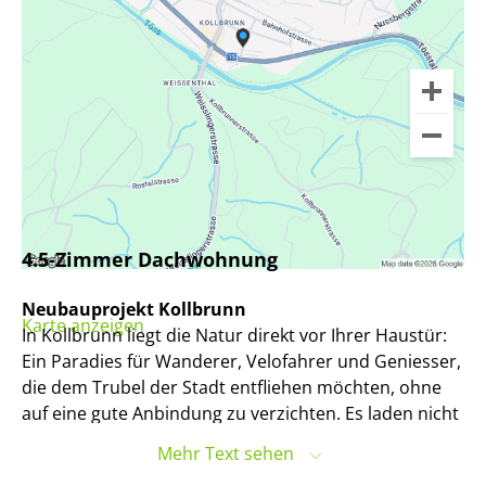
4.5-Zimmer Dachwohnung
Neubauprojekt Kollbrunn
Karte anzeigen
In Kollbrunn liegt die Natur direkt vor Ihrer Haustür:
Ein Paradies für Wanderer, Velofahrer und Geniesser,
die dem Trubel der Stadt entfliehen möchten, ohne
auf eine gute Anbindung zu verzichten. Es laden nicht
nur die weitläufigen Wege entlang der Töss zu
Mehr Text sehen
ausgedehnten Spaziergängen ein, sondern auch