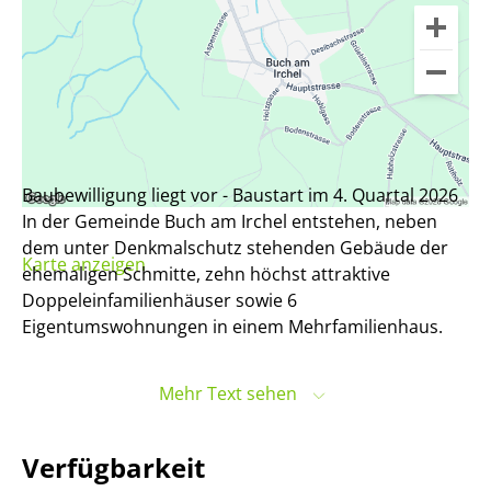
Baubewilligung liegt vor - Baustart im 4. Quartal 2026
In der Gemeinde Buch am Irchel entstehen, neben
dem unter Denkmalschutz stehenden Gebäude der
Karte anzeigen
ehemaligen Schmitte, zehn höchst attraktive
Doppeleinfamilienhäuser sowie 6
Eigentumswohnungen in einem Mehrfamilienhaus.
In der alten Schmitte entsteht zudem eine offene
Mehr Text sehen
Wohnung mit Galerie. Das Konzept der gemeinsamen
Infrastruktur aller Einheiten (Untergeschoss mit
Tiefgarage und Kellerräumen), die Gliederung und
Verfügbarkeit
Anmutung der Baukörper, sowie die Wahl der