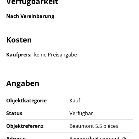
Verfügbarkeit
Contactez-nous et vous recevrez en temps voulu les
premières informations avant le lancement officiel de
Nach Vereinbarung
la commercialisation.
Nous nous réjouissons de vous rencontrer.
Kosten
Kaufpreis:
keine Preisangabe
Angaben
Objektkategorie
Kauf
Status
Verfügbar
Objektreferenz
Beaumont 5.5 pièces
Adresse
Avenue de Beaumont 76