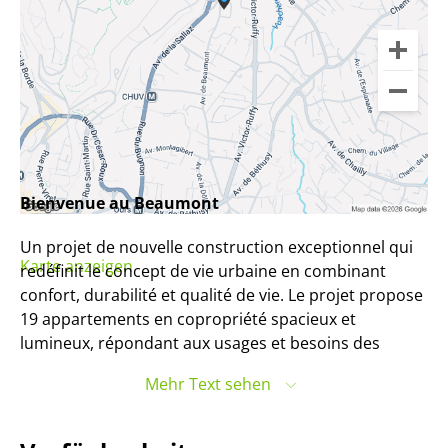
Bienvenue au Beaumont
Un projet de nouvelle construction exceptionnel qui
Karte anzeigen
redéfinit le concept de vie urbaine en combinant
confort, durabilité et qualité de vie. Le projet propose
19 appartements en copropriété spacieux et
lumineux, répondant aux usages et besoins des
nouveaux résidents.
Mehr Text sehen
Avons-nous suscité votre intérêt?