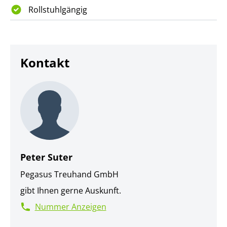
Wohnraumlüftung für optimales Raumklima
Rollstuhlgängig
- Eigene Waschmaschine und Tumbler in jeder
Wohnung; optional im Keller möglich
- Grundnetz E-Mobilität in Tiefgarage vorbereitet
- Individueller Ausbau gemäss Kundenwünsche nach
Kontakt
Absprache möglich
Peter Suter
Pegasus Treuhand GmbH
gibt Ihnen gerne Auskunft.
Nummer Anzeigen