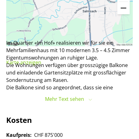
Im Quartier «Im Hof» realisieren wir für sie ein
Mehrfamilienhaus mit 10 modernen 3.5 – 4.5 Zimmer
Eigentumswohnungen an ruhiger Lage.
Karte anzeigen
Die Wohnungen verfügen über grosszügige Balkone
und einladende Gartensitzplätze mit grossflächiger
Sondernutzung am Rasen.
Die Balkone sind so angeordnet, dass sie eine
maximale Privatsphäre bieten. Das Haus verfügt über
Mehr Text sehen
eine gemeinsame Tiefgarage mit genügend
Parkplätzen sowie separatem Veloraum. Der Neubau
präsentiert sich zeitlos modern mit einem attraktiven
Kosten
Wohnungsmix, welcher für die Wohnansprüche
unterschiedlicher Generationen die passenden
Kaufpreis:
CHF 875'000