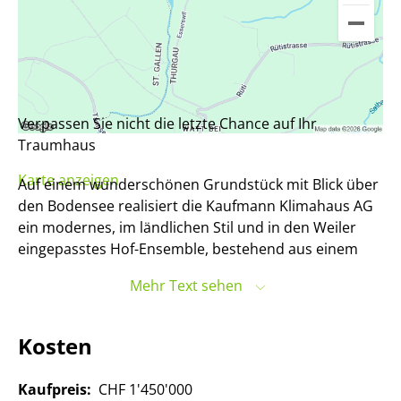
Verpassen Sie nicht die letzte Chance auf Ihr
Traumhaus
Karte anzeigen
Auf einem wunderschönen Grundstück mit Blick über
den Bodensee realisiert die Kaufmann Klimahaus AG
ein modernes, im ländlichen Stil und in den Weiler
eingepasstes Hof-Ensemble, bestehend aus einem
Mehrfamilienhaus und drei Einfamilienhäusern.
Mehr Text sehen
Das Grundstück befindet sich im Weiler Esserswil,
eine kleine, ländliche Siedlung, die zur Gemeinde
Roggwil im Kanton Thurgau (CH) gehört. Die Ortschaft
Kosten
liegt idyllisch eingebettet in einer, von Landwirtschaft
geprägten Umgebung, inmitten von Feldern, Wiesen
Kaufpreis:
CHF 1'450'000
und Wäldern.