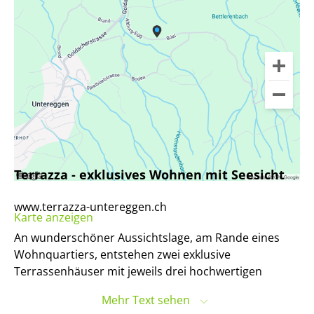
Terrazza - exklusives Wohnen mit Seesicht
www.terrazza-untereggen.ch
Karte anzeigen
An wunderschöner Aussichtslage, am Rande eines
Wohnquartiers, entstehen zwei exklusive
Terrassenhäuser mit jeweils drei hochwertigen
Eigentumswohnungen. Das Neubauprojekt Terrazza
Mehr Text sehen
vereint eine naturnahe Umgebung mit einer stilvollen