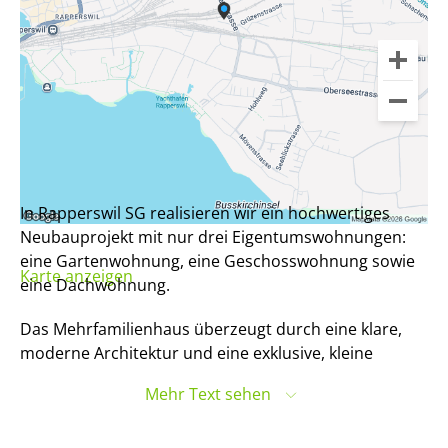
In Rapperswil SG realisieren wir ein hochwertiges
Neubauprojekt mit nur drei Eigentumswohnungen:
eine Gartenwohnung, eine Geschosswohnung sowie
Karte anzeigen
eine Dachwohnung.
Das Mehrfamilienhaus überzeugt durch eine klare,
moderne Architektur und eine exklusive, kleine
Eigentümerstruktur. Der Neubau wird nach heutigem
Mehr Text sehen
Standard mit Wärmepumpe und Erdwärmesonden
erstellt und verfügt über einen Personenlift. Vier