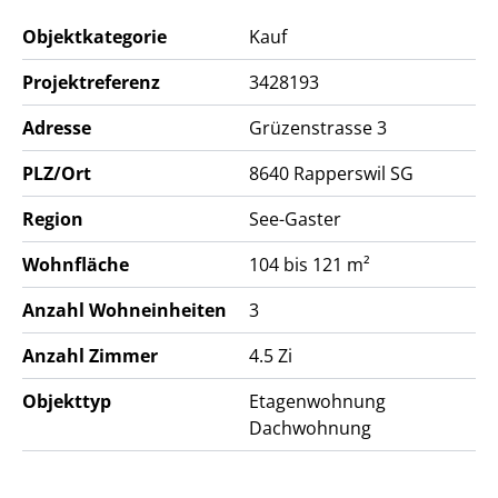
Objektkategorie
Kauf
Wir freuen uns auf Ihre Anfrage.
Projektreferenz
3428193
Adresse
Grüzenstrasse 3
PLZ/Ort
8640
Rapperswil SG
Region
See-Gaster
Wohnfläche
104 bis 121 m²
Anzahl Wohneinheiten
3
Anzahl Zimmer
4.5 Zi
Objekttyp
Etagenwohnung
Dachwohnung