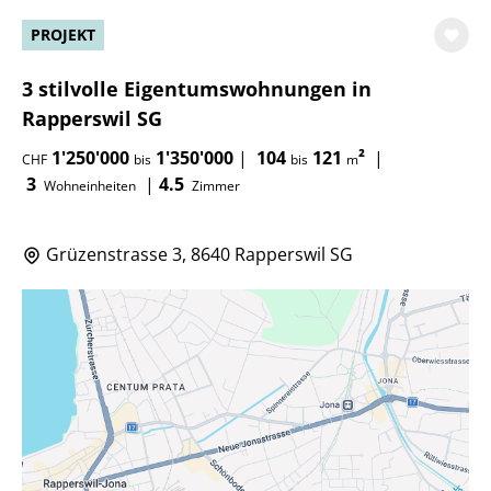
PROJEKT
3 stilvolle Eigentumswohnungen in
Rapperswil SG
1'250'000
1'350'000
|
104
121
²
|
CHF
bis
bis
m
3
|
4.5
Wohneinheiten
Zimmer
Grüzenstrasse 3, 8640 Rapperswil SG