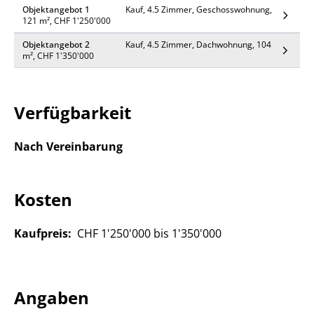
oberirdische Parkplätze ergänzen das Angebot.
Objektangebot 1
Kauf, 4.5 Zimmer, Geschosswohnung,
121 m², CHF 1'250'000
Die Lage bietet eine attraktive Kombination aus
Objektangebot 2
Kauf, 4.5 Zimmer, Dachwohnung, 104
zentraler Erreichbarkeit und Nähe zum Zürichsee.
m², CHF 1'350'000
Folgende Wohneinheiten sind geplant:
Verfügbarkeit
Erdgeschoss
- 4.5-Zimmer Wohnung | ca. 120?m² Wohnfläche
Nach Vereinbarung
(RESERVIERT)
Obergeschoss
Kosten
- 4.5-Zimmer Wohnung | ca. 121 m² Wohnfläche
Kaufpreis:
CHF 1'250'000 bis 1'350'000
Dachgeschoss
- 4.5-Zimmer Wohnung | ca. 104 m² Wohnfläche
Angaben