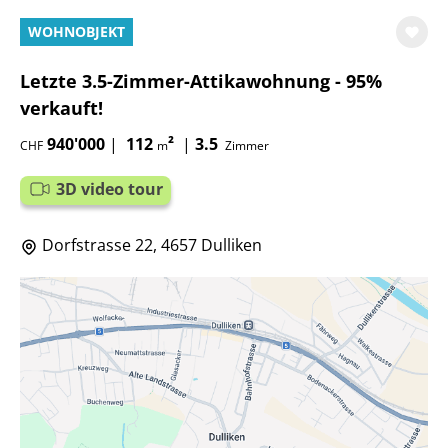
WOHNOBJEKT
Letzte 3.5-Zimmer-Attikawohnung - 95%
verkauft!
940'000
|
112
²
|
3.5
CHF
m
Zimmer
3D video tour
Dorfstrasse 22, 4657 Dulliken