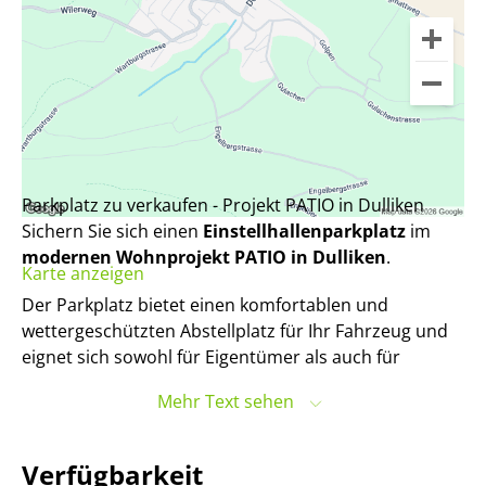
Parkplatz zu verkaufen - Projekt PATIO in Dulliken
Sichern Sie sich einen
Einstellhallenparkplatz
im
modernen Wohnprojekt PATIO in Dulliken
.
Karte anzeigen
Der Parkplatz bietet einen komfortablen und
wettergeschützten Abstellplatz für Ihr Fahrzeug und
eignet sich sowohl für Eigentümer als auch für
externe Interessenten.
Mehr Text sehen
Haben wir Ihr Interesse geweckt? Gerne stehen wir
Ihnen für weitere Informationen oder eine
Verfügbarkeit
Besichtigung zur Verfügung. Wir freuen uns auf Ihre