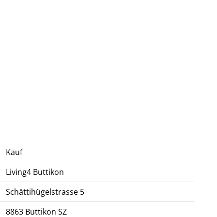
htdurchfluteten Räumen und optimal möblierbaren
Budgets für Küche, Sanitärapparate sowie Boden- und
tionskochfeld
, hochwertigen
V-ZUG-Geräten
und
d sorgfältig ausgewählten Materialien.
e Ausstattung und eine familienfreundliche Lage
f Qualität, Komfort und langfristige Wohnqualität
Kauf
Living4 Buttikon
Schättihügelstrasse 5
8863
Buttikon SZ