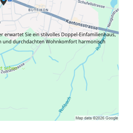
erwartet Sie ein stilvolles Doppel-Einfamilienhaus,
ien und durchdachten Wohnkomfort harmonisch
ne klare Grundrissgestaltung schaffen ein
xt sehen
zepte bietet. Ob Familienleben, Homeoffice oder
den idealen Ort, um anzukommen und sich
l-Einfamilienhaus, 175 m², CHF 1'620'000
dachtem Raumkonzept und hochwertigem
ttoflächen von
14 bis 23 m²
.