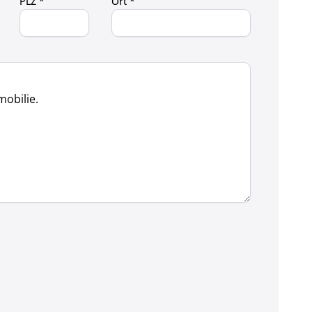
PLZ *
Ort *
.