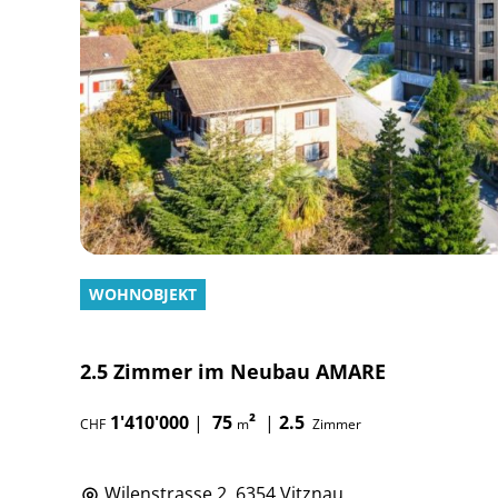
WOHNOBJEKT
2.5 Zimmer im Neubau AMARE
1'410'000
|
75
²
|
2.5
CHF
m
Zimmer
Wilenstrasse 2, 6354 Vitznau