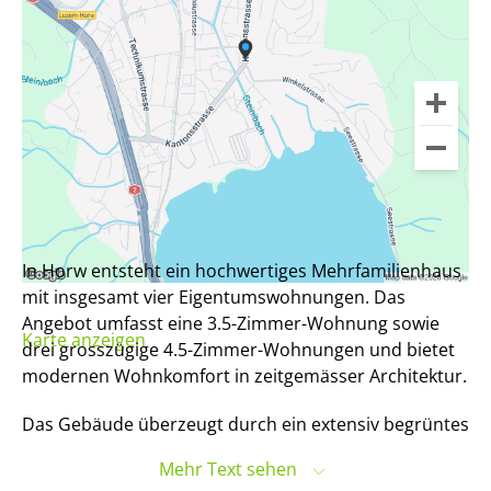
In Horw entsteht ein hochwertiges Mehrfamilienhaus
mit insgesamt vier Eigentumswohnungen. Das
Angebot umfasst eine 3.5-Zimmer-Wohnung sowie
Karte anzeigen
drei grosszügige 4.5-Zimmer-Wohnungen und bietet
modernen Wohnkomfort in zeitgemässer Architektur.
Das Gebäude überzeugt durch ein extensiv begrüntes
Flachdach mit Photovoltaikanlage, eine nachhaltige
Mehr Text sehen
Wärmeerzeugung mittels Wärmepumpe mit