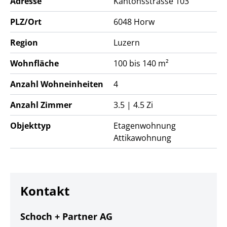
Adresse
Kantonsstrasse 103
Obergeschoss 2
PLZ/Ort
6048
Horw
- 4.5-Zimmer Wohnung | ca. 140 m² Wohnfläche
Region
Luzern
Wohnfläche
100 bis 140 m²
Attikageschoss
Anzahl Wohneinheiten
4
- 3.5-Zimmer Wohnung | ca. 100 m² Wohnfläche
Anzahl Zimmer
3.5 | 4.5 Zi
Objekttyp
Etagenwohnung
Wir freuen uns auf Ihre Anfrage.
Attikawohnung
Kontakt
Schoch + Partner AG