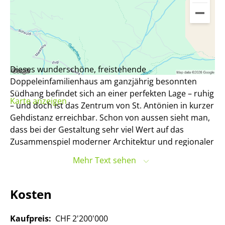
Dieses wunderschöne, freistehende
Doppeleinfamilienhaus am ganzjährig besonnten
Südhang befindet sich an einer perfekten Lage – ruhig
Karte anzeigen
– und doch ist das Zentrum von St. Antönien in kurzer
Gehdistanz erreichbar. Schon von aussen sieht man,
dass bei der Gestaltung sehr viel Wert auf das
Zusammenspiel moderner Architektur und regionaler
Baumaterialien gelegt wird. Ohne jegliche
Mehr Text sehen
Kompromisse bezüglich Komfort wird damit dem
Charakter des historischen, 400 Jährigen
Bauernhauses Rechnung getragen. Da es sich um
Kosten
einen Umbau/Neubau handelt, können Sie die
Innengestaltung zum aktuellen Zeitpunkt noch nach
Kaufpreis:
CHF 2'200'000