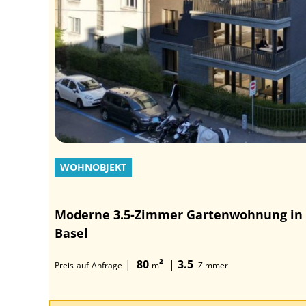
WOHNOBJEKT
Moderne 3.5-Zimmer Gartenwohnung in
Basel
|
80
²
|
3.5
Preis
auf
Anfrage
m
Zimmer