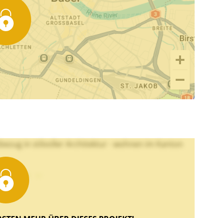
ezug in stilvoller Architektur - wohnen im Kanton
xt sehen