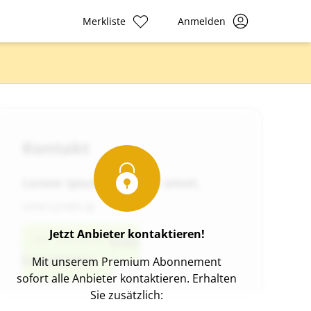
Merkliste
Anmelden
Kontakt
Lorem ipsum dolor sit amet,
Lore Lorem ip
Jetzt Anbieter kontaktieren!
Anbieter direkt
kontaktieren
Mit unserem Premium Abonnement
sofort alle Anbieter kontaktieren. Erhalten
Sie zusätzlich: