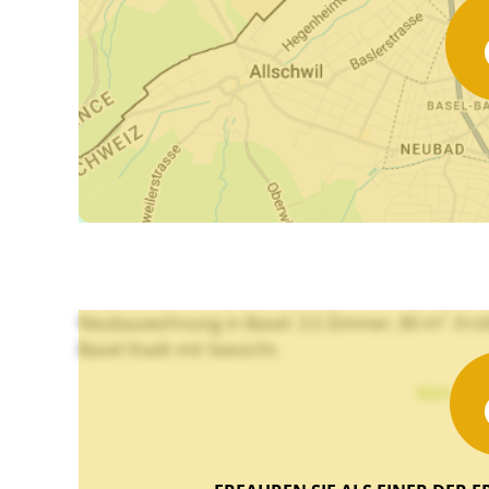
Neubauwohnung in Basel: 3.5 Zimmer, 80 m². Erstb
Basel-Stadt mit Seesicht.
Mehr Te