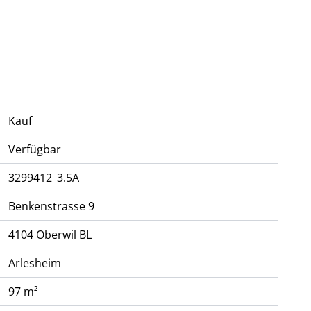
 1'645'000.-
he, Fr. 1'855'730.-
Kauf
ung.
Verfügbar
3299412_3.5A
Benkenstrasse 9
4104
Oberwil BL
n für 2 PW.
Arlesheim
97 m²