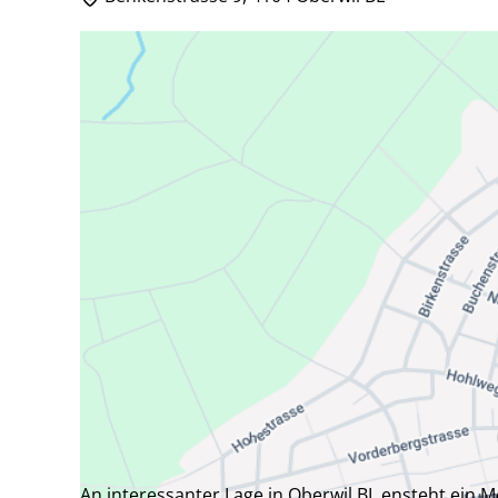
An interessanter Lage in Oberwil BL ensteht ein 