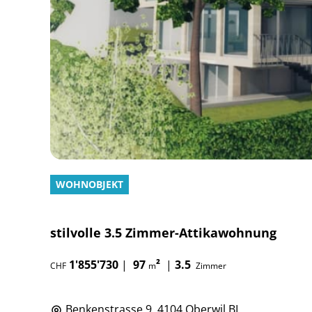
WOHNOBJEKT
stilvolle 3.5 Zimmer-Attikawohnung
1'855'730
|
97
²
|
3.5
CHF
m
Zimmer
Benkenstrasse 9, 4104 Oberwil BL