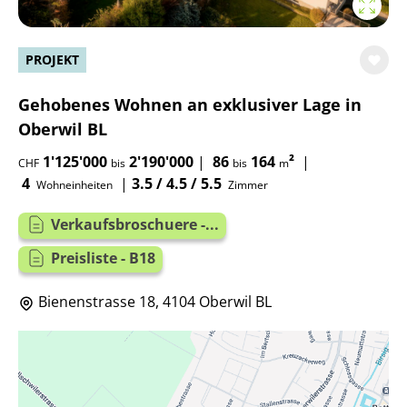
PROJEKT
Gehobenes Wohnen an exklusiver Lage in
Oberwil BL
1'125'000
2'190'000
|
86
164
²
|
CHF
bis
bis
m
4
|
3.5 / 4.5 / 5.5
Wohneinheiten
Zimmer
Verkaufsbroschuere -...
Preisliste - B18
Bienenstrasse 18, 4104 Oberwil BL