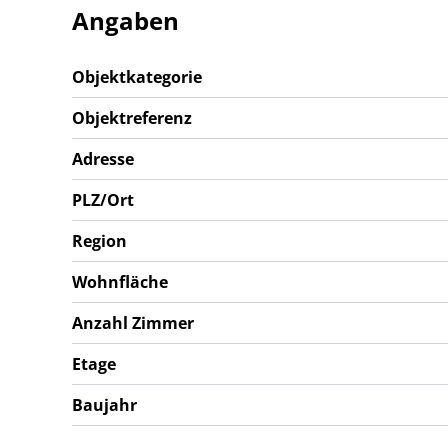
Gerne stellen wir Ihnen die detaillierte Verkaufs
Angaben
das Projekt vor Ort persönlich zu zeigen.
Objektkategorie
Objektreferenz
Adresse
PLZ/Ort
Region
Wohnfläche
Anzahl Zimmer
Etage
Baujahr