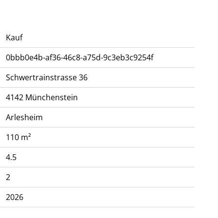
broschüre zu diesem Projekt zu und freuen uns, Ihnen
Kauf
0bbb0e4b-af36-46c8-a75d-9c3eb3c9254f
Schwertrainstrasse 36
4142
Münchenstein
Arlesheim
110 m²
4.5
2
2026