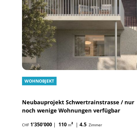
WOHNOBJEKT
Neubauprojekt Schwertrainstrasse / nur
noch wenige Wohnungen verfügbar
1'350'000
|
110
²
|
4.5
CHF
m
Zimmer