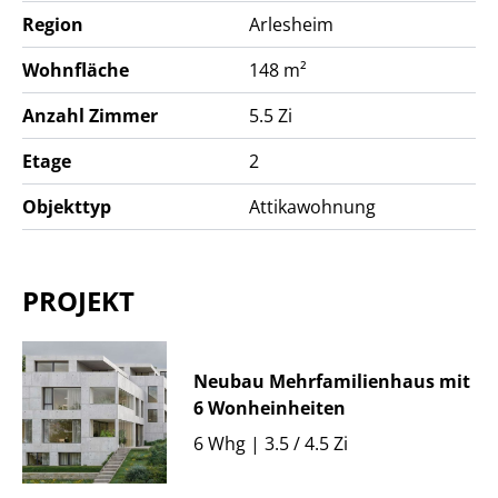
Region
Arlesheim
- WG 6, VERKAUFT
Wohnfläche
148 m²
Anzahl Zimmer
5.5 Zi
Autoeinstellhalle für 6 PW. oberirdische Parkplätze für
Etage
2
3 PW.
Objekttyp
Attikawohnung
Bodenheizung. Personenlift. Photovoltaikanlage.
Flachdach.
PROJEKT
Weitere Informationen auf schriftliche Anfrage.
Neubau Mehrfamilienhaus mit
6 Wonheinheiten
6 Whg | 3.5 / 4.5 Zi