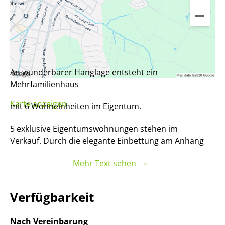
An wunderbarer Hanglage entsteht ein
Mehrfamilienhaus
Karte anzeigen
mit 6 Wohneinheiten im Eigentum.
5 exklusive Eigentumswohnungen stehen im
Verkauf. Durch die elegante Einbettung am Anhang
verfügen die Wohnungen sowohl über eine
Mehr Text sehen
hervorragende Aussicht wie auch Privatsphäre.
Verfügbarkeit
Die Wohnungen sind grosszügig gestaltet und bieten
alle Annehmlichkeiten, die man sich wünscht.
Nach Vereinbarung