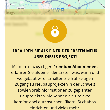
Neubauwohnung in Windisch: 4.5 Zimmer. Erstbezug
in stilvoller Architektur - wohnen im Kanton Aargau
mit Seesicht.
Mehr Text sehen
ERFAHREN SIE ALS EINER DER ERSTEN MEHR
ÜBER DIESES PROJEKT!
Mit dem einzigartigen
Premium Abonnement
erfahren Sie als einer der Ersten was, wann und
wo gebaut wird. Erhalten Sie frühzeitigen
Zugang zu Neubauprojekten in der Schweiz
sowie Vorabinformationen zu geplanten
Bauprojekten. Sie können die Projekte
komfortabel durchsuchen, filtern, Suchabos
einrichten und vieles mehr.