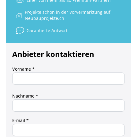
Einer von mehr als 80 Premium-Partnern
können.
Projekte schon in der Vorvermarktung auf
Alle Infos finden Sie auf unserer Projektseite unter:
Neubauprojekte.ch
www.waltpark.ch
Garantierte Antwort
Wir freuen uns auf Ihre Kontaktaufnahme.
Anbieter kontaktieren
Vorname *
Nachname *
E-mail *