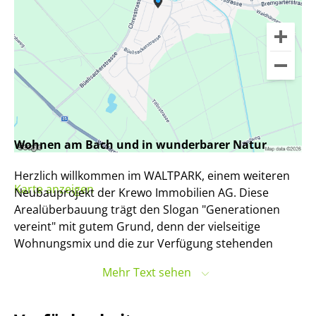
Wohnen am Bach und in wunderbarer Natur
Herzlich willkommen im WALTPARK, einem weiteren
Karte anzeigen
Neubauprojekt der Krewo Immobilien AG. Diese
Arealüberbauung trägt den Slogan "Generationen
vereint" mit gutem Grund, denn der vielseitige
Wohnungsmix und die zur Verfügung stehenden
Begegnungszonen am Bachufer der Bünz, laden zum
Mehr Text sehen
Spielen, Verweilen und Geniessen aller Generationen
ein. An dieser attraktiven Wohnlage am Heumoosweg,
neben grünen Uferzonen und altem Baumbestand,