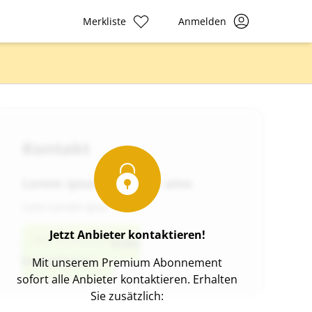
Merkliste
Anmelden
Kontakt
Lorem ipsum dolor sit ame
Lore Lorem ipsu
Jetzt Anbieter kontaktieren!
Anbieter direkt
kontaktieren
Mit unserem Premium Abonnement
sofort alle Anbieter kontaktieren. Erhalten
Sie zusätzlich: