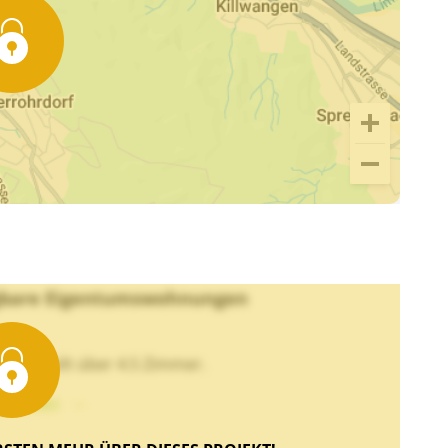
fügbare Eigentumswohnungen
u verteilt über 4.5 Zimmer.
xt sehen