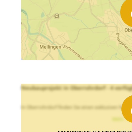
Neubauprojekt in Oberrohrdorf - 4 ver
In Oberrohrdorf finden Sie einen exklusiven Neuba
Mehr Te