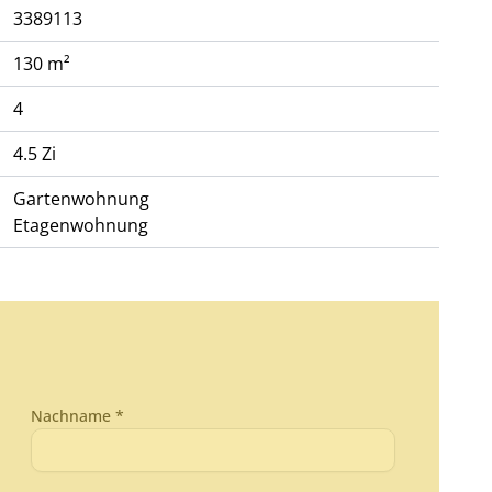
3389113
130 m²
4
4.5 Zi
Gartenwohnung
Etagenwohnung
Nachname *