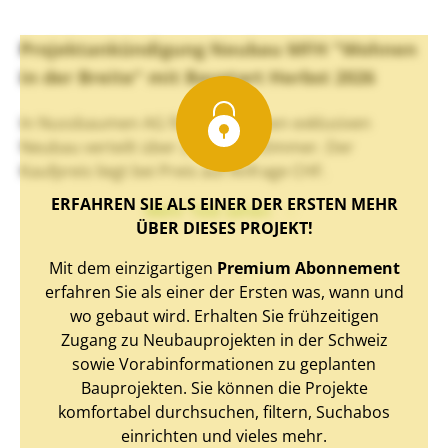
Projektankündigung Neubau MFH "Wohnen
in der Breite" mit Baustart Herbst 2026
In Nussbaumen AG finden Sie einen exklusiven
Neubau verteilt über 2.5 bis 4.5 Zimmer. Der
Kaufpreis liegt bei Preis auf Anfrage CHF.
ERFAHREN SIE ALS EINER DER ERSTEN MEHR
Mehr Text sehen
ÜBER DIESES PROJEKT!
Mit dem einzigartigen
Premium Abonnement
erfahren Sie als einer der Ersten was, wann und
wo gebaut wird. Erhalten Sie frühzeitigen
Zugang zu Neubauprojekten in der Schweiz
sowie Vorabinformationen zu geplanten
Bauprojekten. Sie können die Projekte
komfortabel durchsuchen, filtern, Suchabos
einrichten und vieles mehr.