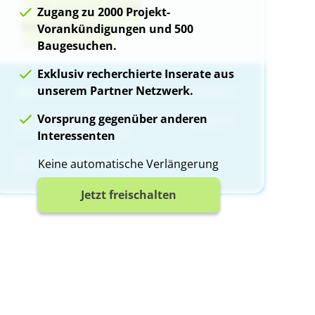
Anbieter direkt
Zugang zu 2000 Projekt-
kontaktieren
Vorankündigungen und 500
Zugang freischalten und alle Bilder a
Baugesuchen.
Exklusiv recherchierte Inserate aus
unserem Partner Netzwerk.
Einer von mehr als 80 Premium-Partnern
Vorsprung gegenüber anderen
Projekte schon in der Vorvermarktung auf
Neubauprojekte.ch
Interessenten
Garantierte Antwort
Keine automatische Verlängerung
Jetzt freischalten