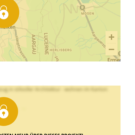
g in stilvoller Architektur - wohnen im Kanton
xt sehen