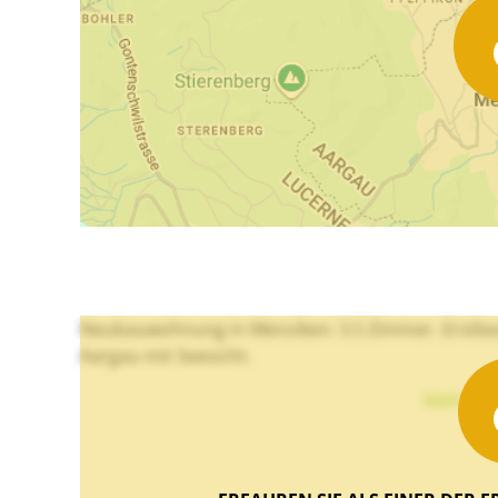
Neubauwohnung in Menziken: 3.5 Zimmer. Erstbezu
Aargau mit Seesicht.
Mehr Te