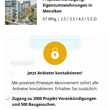
Eigentumswohnungen in
Menziken
67 Whg | 2.5 / 3.5 / 4.5 / 5.5 Zi
Partner-Netzwerk
Kontakt
Jetzt Anbieter kontaktieren!
Mit unserem Premium Abonnement sofort alle
Lorem ipsum dolor sit
Anbieter kontaktieren. Erhalten Sie zusätzlich:
Lore Lorem i
Zugang zu 2000 Projekt-Vorankündigungen
Nummer Anzeigen
und 500 Baugesuchen.