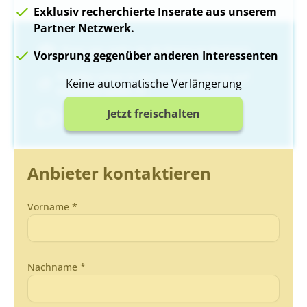
Exklusiv recherchierte Inserate aus unserem
Partner Netzwerk.
Einer von mehr als 80 Premium-Partnern
Vorsprung gegenüber anderen Interessenten
Projekte schon in der Vorvermarktung auf
Keine automatische Verlängerung
Neubauprojekte.ch
Jetzt freischalten
Garantierte Antwort
Anbieter kontaktieren
Vorname *
Nachname *