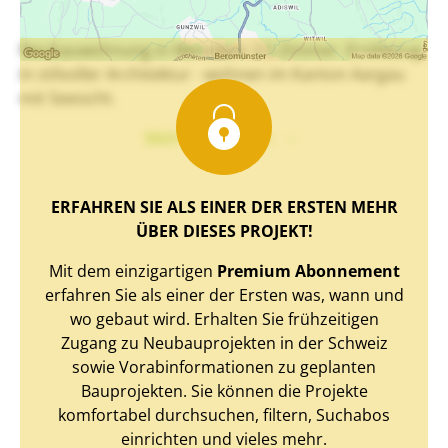
Neubauwohnung in Menziken: 2.5 Zimmer. Erstbezug
in stilvoller Architektur - wohnen im Kanton Aargau
mit Seesicht.
Mehr Text sehen
ERFAHREN SIE ALS EINER DER ERSTEN MEHR
ÜBER DIESES PROJEKT!
Mit dem einzigartigen
Premium Abonnement
erfahren Sie als einer der Ersten was, wann und
wo gebaut wird. Erhalten Sie frühzeitigen
Zugang zu Neubauprojekten in der Schweiz
sowie Vorabinformationen zu geplanten
Bauprojekten. Sie können die Projekte
komfortabel durchsuchen, filtern, Suchabos
einrichten und vieles mehr.