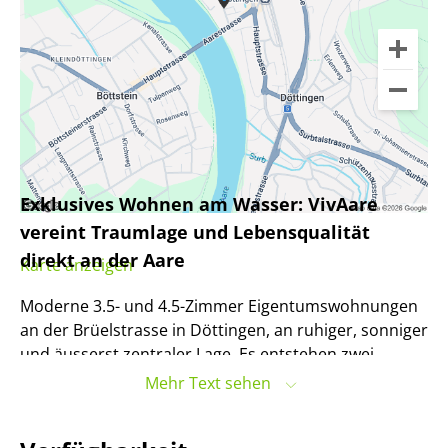
Exklusives Wohnen am Wasser: VivAare
vereint Traumlage und Lebensqualität
direkt an der Aare
Karte anzeigen
Moderne 3.5- und 4.5-Zimmer Eigentumswohnungen
an der Brüelstrasse in Döttingen, an ruhiger, sonniger
und äusserst zentraler Lage. Es entstehen zwei
individuelle Mehrfamilienhäuser mit je drei
Mehr Text sehen
Vollgeschossen und einem Attikageschoss, einer
gemeinsamen Einstellhalle sowie einem einzigartigen