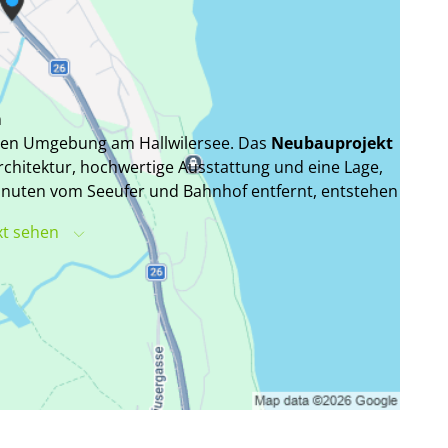
n
ten Umgebung am Hallwilersee. Das
Neubauprojekt
rchitektur, hochwertige Ausstattung und eine Lage,
inuten vom Seeufer und Bahnhof entfernt, entstehen
 die Bedürfnisse unterschiedlichster Lebensstile
xt sehen
on 10.00 bis 12.00 Uhr
an der Seetalstrasse 50 in
g. Eine Anmeldung ist nicht erforderlich - wir