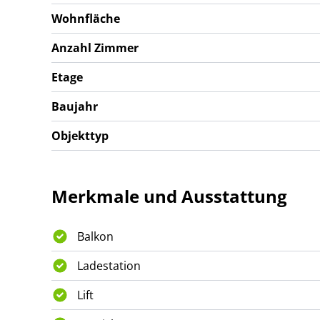
neues Zuhause vorzustellen!
Wohnfläche
Anzahl Zimmer
Etage
Baujahr
Objekttyp
Merkmale und Ausstattung
Balkon
Ladestation
Lift