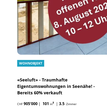
WOHNOBJEKT
«Seeluft» - Traumhafte
Eigentumswohnungen in Seenähe! -
Bereits 60% verkauft
905'000
|
101
²
|
3.5
CHF
m
Zimmer