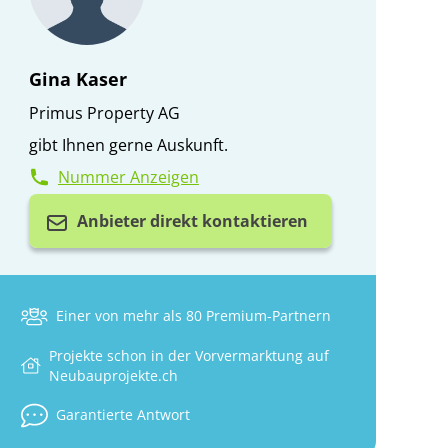
Gina Kaser
Primus Property AG
gibt Ihnen gerne Auskunft.
Nummer Anzeigen
Anbieter direkt kontaktieren
Einer von mehr als 80 Premium-Partnern
Projekte schon in der Vorvermarktung auf
Neubauprojekte.ch
Garantierte Antwort