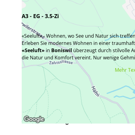
A3 - EG - 3.5-Zi
«Seeluft» - Wohnen, wo See und Natur sich treffe
Erleben Sie modernes Wohnen in einer traumhaf
«Seeluft»
in
Boniswil
überzeugt durch stilvolle A
die Natur und Komfort vereint. Nur wenige Gehm
hier
21 exklusive Eigentumswohnungen,
die auf
Mehr Te
zugeschnitten sind.
Tag der offenen Tür
Besuchen Sie uns am
Samstag, 8. August 2026, v
Verfügbarkeit
Boniswil und besichtigen Sie unsere Musterwohnun
freuen uns auf Ihren Besuch.
Nach Vereinbarung
Das zeichnet «Seeluft» aus: