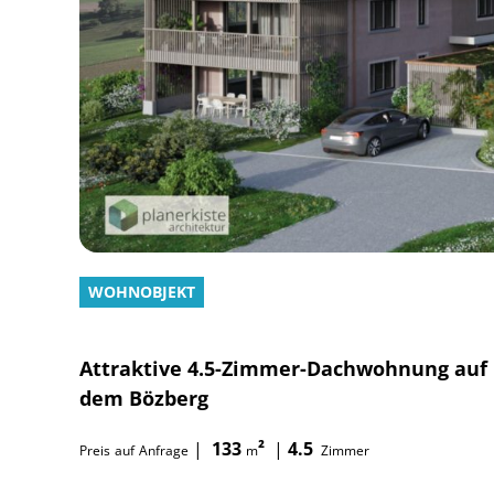
WOHNOBJEKT
Attraktive 4.5-Zimmer-Dachwohnung auf
dem Bözberg
|
133
²
|
4.5
Preis
auf
Anfrage
m
Zimmer