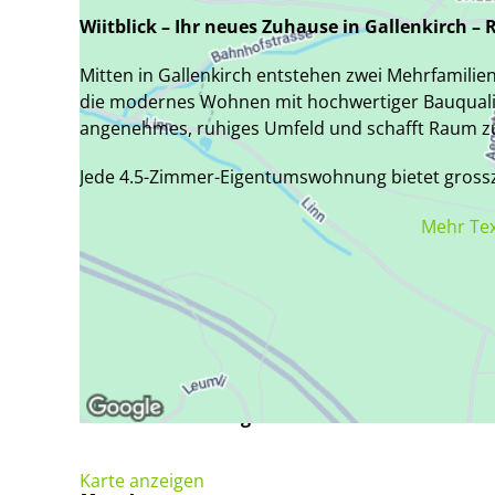
Wiitblick – Ihr neues Zuhause in Gallenkirch 
Mitten in Gallenkirch entstehen zwei Mehrfamili
die modernes Wohnen mit hochwertiger Bauqualit
angenehmes, ruhiges Umfeld und schafft Raum 
Jede 4.5-Zimmer-Eigentumswohnung bietet grossz
und Essbereiche schaffen eine helle, freundliche 
Mehr Te
Terrassen ermöglichen direkten Zugang ins Freie
Die Wohnungen verfügen über zwei separate Bad
Dusche – jeweils mit Lavabo, WC und Tageslicht. E
Stauraum.
Verfügbarkeit
Hochwertige Materialien und Ausstattungen präge
Naturstein-Arbeitsflächen in der Küche, Keramik
Küchen mit hochwertigen Geräten schaffen Komfor
Nach Vereinbarung
Die Wohnungen sind nachhaltig und energieeffiz
Karte anzeigen
Fussbodenheizung und eine leistungsfähige Photo